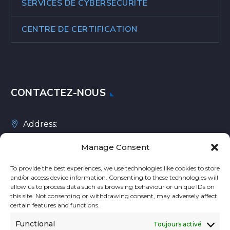
SERVICES DE CYBERSÉCURITÉ
CENTRE DE CERTIFICATION
CONTACTEZ-NOUS
Address:
Rue des Colonies 11, 1000 Bruxelles, Belgique
Manage Consent
To provide the best experiences, we use technologies like cookies to store
and/or access device information. Consenting to these technologies will
Téléphone :
+32 2 588 10 20
allow us to process data such as browsing behaviour or unique IDs on
this site. Not consenting or withdrawing consent, may adversely affect
Email :
contact@niskaa.com
certain features and functions.
Site Web :
niskaa.com
Functional
Toujours activé