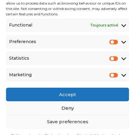
allow us to process data such as browsing behaviour or unique IDs on
this site. Not consenting or withdrawing consent, may adversely affect
Email :
contact@niskaa.com
certain features and functions.
Site Web :
niskaa.com
Functional
Toujours activé
Preferences
Prefer
Statistics
Statisti
Marketing
Market
Accept
© Copyright Niskaa Group 2026 | Site web par
BluMango
Deny
Save preferences
English
Nederlands
Français