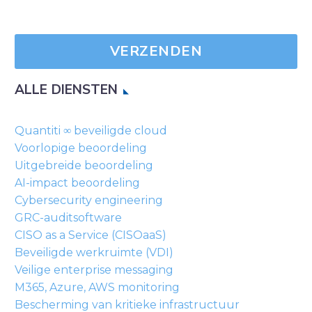
Laat
dit
veld
leeg.
ALLE DIENSTEN
Quantiti ∞ beveiligde cloud
Voorlopige beoordeling
Uitgebreide beoordeling
AI-impact beoordeling
Cybersecurity engineering
GRC-auditsoftware
CISO as a Service (CISOaaS)
Beveiligde werkruimte (VDI)
Veilige enterprise messaging
M365, Azure, AWS monitoring
Bescherming van kritieke infrastructuur