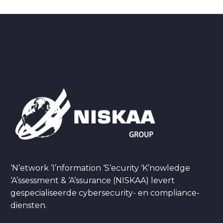
‘N’etwork ‘I’nformation ‘S’ecurity ‘K’nowledge
‘A’ssessment & ‘A’ssurance (NISKAA) levert
gespecialiseerde cybersecurity- en compliance-
diensten.