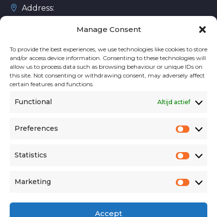
Address:
Rue des Colonies 11, 1000 Brussel, België
Manage Consent
To provide the best experiences, we use technologies like cookies to store
and/or access device information. Consenting to these technologies will
Phone:
+32 2 588 10 20
allow us to process data such as browsing behaviour or unique IDs on
this site. Not consenting or withdrawing consent, may adversely affect
Email:
contact@niskaa.com
certain features and functions.
Website:
niskaa.com
Functional
Altijd actief
Preferences
Prefer
Statistics
Statisti
Marketing
Market
Accept